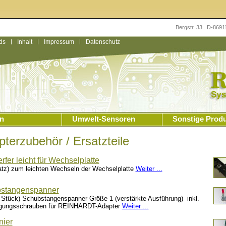
Bergstr. 33 . D-869
ds
|
Inhalt
|
Impressum
|
Datenschutz
n
Umwelt-Sensoren
Sonstige Prod
terzubehör / Ersatzteile
fer leicht für Wechselplatte
atz) zum leichten Wechseln der Wechselplatte
Weiter ...
stangenspanner
 Stück) Schubstangenspanner Größe 1 (verstärkte Ausführung) inkl.
igungsschrauben für REINHARDT-Adapter
Weiter ...
nier