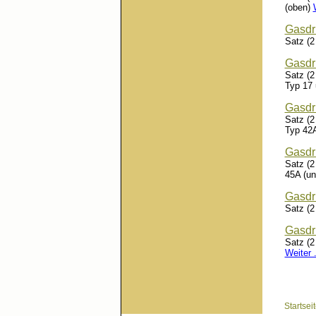
(oben)
Gasdr
Satz (2
Gasdr
Satz (2
Typ 17
Gasdr
Satz (2
Typ 42
Gasdr
Satz (2
45A (u
Gasdr
Satz (2
Gasdr
Satz (2
Weiter .
Startsei