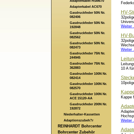
Adapterkabel HSM670
Federko
Adapterkabel AC670
HV-St
Gasdruckfeder 50N Nr.
082406
32polig
Univers
Gasdruckfeder 50N Nr.
Weiter .
192848
Gasdruckfeder 50N Nr.
HV-Bu
082562
32polig
Gasdruckfeder 50N Nr.
Wechsel
082473
Weiter .
Gasdruckfeder 75N Nr.
244945
Leitu
Gasdruckfeder 75N Nr.
Leitung
362883
10 A fü
Gasdruckfeder 100N Nr.
Steck
082414
10polig
Gasdruckfeder 100N Nr.
082570
Kappe
Gasdruckfeder 100N Nr.
Kappe f
ACE 15120-AA
Gasdruckfeder 200N Nr.
Adapt
192872
Adapter
Niederhalter-Kassetten
Hochsp
Weiter .
Adaptionszubeh?r
REINHARDT Bohrcenter
Adapt
Bohrcenter Zubehör