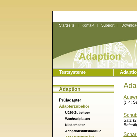
Startseite
|
Kontakt
|
Support
|
Downloa
Testsysteme
Adaptio
Adap
Adaption
Auswer
Prüfadapter
(t=4; S
Adapterzubehör
UJ20-Zubehoer
Schub
Wechselplatten
Satz (2
Befest
Niederhalter
Adaptionshilfsmodule
Schar