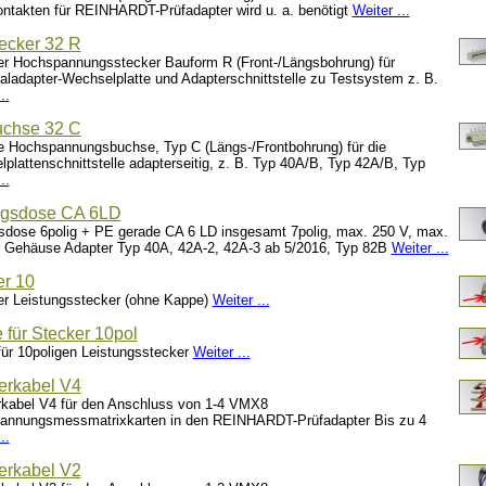
ntakten für REINHARDT-Prüfadapter wird u. a. benötigt
Weiter ...
ecker 32 R
er Hochspannungsstecker Bauform R (Front-/Längsbohrung) für
aladapter-Wechselplatte und Adapterschnittstelle zu Testsystem z. B.
..
chse 32 C
e Hochspannungsbuchse, Typ C (Längs-/Frontbohrung) für die
plattenschnittstelle adapterseitig, z. B. Typ 40A/B, Typ 42A/B, Typ
..
ngsdose CA 6LD
sdose 6polig + PE gerade CA 6 LD insgesamt 7polig, max. 250 V, max.
r Gehäuse Adapter Typ 40A, 42A-2, 42A-3 ab 5/2016, Typ 82B
Weiter ...
er 10
er Leistungsstecker (ohne Kappe)
Weiter ...
 für Stecker 10pol
ür 10poligen Leistungsstecker
Weiter ...
erkabel V4
kabel V4 für den Anschluss von 1-4 VMX8
annungsmessmatrixkarten in den REINHARDT-Prüfadapter Bis zu 4
..
erkabel V2