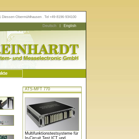
11 Diessen-Obermühlhausen . Tel +49-8196-934100
Deutsch
|
English
ukte
ATS-MFT 770
Multifunktionstestsysteme für
In-Circuit Test ICT und