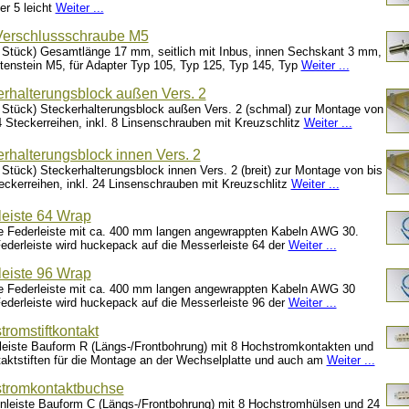
er 5 leicht
Weiter ...
erschlussschraube M5
 Stück) Gesamtlänge 17 mm, seitlich mit Inbus, innen Sechskant 3 mm,
utenstein M5, für Adapter Typ 105, Typ 125, Typ 145, Typ
Weiter ...
erhalterungsblock außen Vers. 2
 Stück) Steckerhalterungsblock außen Vers. 2 (schmal) zur Montage von
4 Steckerreihen, inkl. 8 Linsenschrauben mit Kreuzschlitz
Weiter ...
rhalterungsblock innen Vers. 2
 Stück) Steckerhalterungsblock innen Vers. 2 (breit) zur Montage von bis
eckerreihen, inkl. 24 Linsenschrauben mit Kreuzschlitz
Weiter ...
leiste 64 Wrap
e Federleiste mit ca. 400 mm langen angewrappten Kabeln AWG 30.
ederleiste wird huckepack auf die Messerleiste 64 der
Weiter ...
leiste 96 Wrap
e Federleiste mit ca. 400 mm langen angewrappten Kabeln AWG 30
ederleiste wird huckepack auf die Messerleiste 96 der
Weiter ...
romstiftkontakt
eiste Bauform R (Längs-/Frontbohrung) mit 8 Hochstromkontakten und
aktstiften für die Montage an der Wechselplatte und auch am
Weiter ...
tromkontaktbuchse
leiste Bauform C (Längs-/Frontbohrung) mit 8 Hochstromhülsen und 24