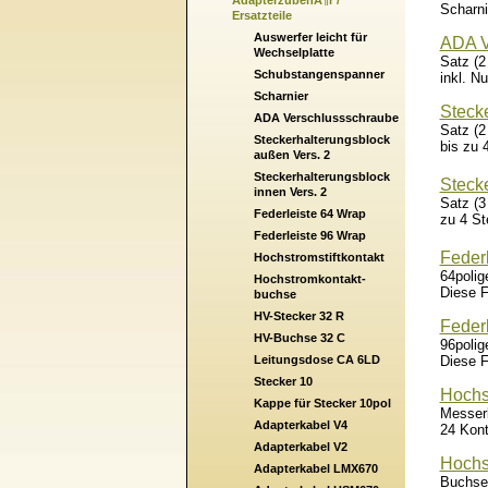
AdapterzubehÃ¶r /
Scharni
Ersatzteile
Auswerfer leicht für
ADA V
Wechselplatte
Satz (2
Schubstangenspanner
inkl. N
Scharnier
Steck
ADA Verschlussschraube
Satz (2
Steckerhalterungsblock
bis zu 
außen Vers. 2
Steckerhalterungsblock
Stecke
innen Vers. 2
Satz (3
Federleiste 64 Wrap
zu 4 St
Federleiste 96 Wrap
Feder
Hochstromstiftkontakt
64polig
Hochstromkontakt-
Diese F
buchse
HV-Stecker 32 R
Feder
HV-Buchse 32 C
96polig
Leitungsdose CA 6LD
Diese F
Stecker 10
Hochst
Kappe für Stecker 10pol
Messerl
Adapterkabel V4
24 Kont
Adapterkabel V2
Hochs
Adapterkabel LMX670
Buchsen