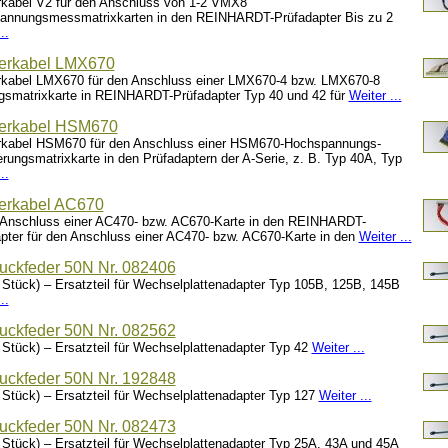
kabel V2 für den Anschluss von 1-2 VMX8
annungsmessmatrixkarten in den REINHARDT-Prüfadapter Bis zu 2
..
erkabel LMX670
rkabel LMX670 für den Anschluss einer LMX670-4 bzw. LMX670-8
gsmatrixkarte in REINHARDT-Prüfadapter Typ 40 und 42 für
Weiter ...
erkabel HSM670
rkabel HSM670 für den Anschluss einer HSM670-Hochspannungs-
erungsmatrixkarte in den Prüfadaptern der A-Serie, z. B. Typ 40A, Typ
..
erkabel AC670
 Anschluss einer AC470- bzw. AC670-Karte in den REINHARDT-
pter für den Anschluss einer AC470- bzw. AC670-Karte in den
Weiter ...
uckfeder 50N Nr. 082406
 Stück) – Ersatzteil für Wechselplattenadapter Typ 105B, 125B, 145B
..
uckfeder 50N Nr. 082562
 Stück) – Ersatzteil für Wechselplattenadapter Typ 42
Weiter ...
uckfeder 50N Nr. 192848
 Stück) – Ersatzteil für Wechselplattenadapter Typ 127
Weiter ...
uckfeder 50N Nr. 082473
 Stück) – Ersatzteil für Wechselplattenadapter Typ 25A, 43A und 45A