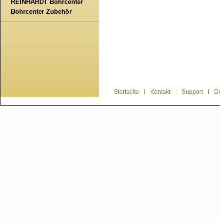
REINHARDT Bohrcenter
Bohrcenter Zubehör
Startseite
|
Kontakt
|
Support
|
D