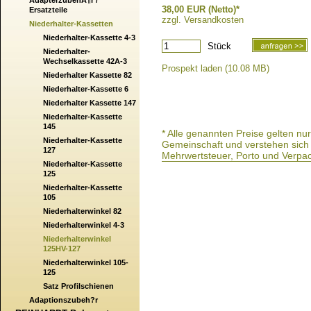
AdapterzubehÃ¶r /
38,00 EUR (Netto)*
Ersatzteile
zzgl. Versandkosten
Niederhalter-Kassetten
Niederhalter-Kassette 4-3
Stück
Niederhalter-
Wechselkassette 42A-3
Prospekt laden (10.08 MB)
Niederhalter Kassette 82
Niederhalter-Kassette 6
Niederhalter Kassette 147
Niederhalter-Kassette
145
* Alle genannten Preise gelten n
Niederhalter-Kassette
Gemeinschaft und verstehen sich a
127
Mehrwertsteuer, Porto und Verpa
Niederhalter-Kassette
125
Niederhalter-Kassette
105
Niederhalterwinkel 82
Niederhalterwinkel 4-3
Niederhalterwinkel
125HV-127
Niederhalterwinkel 105-
125
Satz Profilschienen
Adaptionszubeh?r