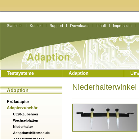
Startseite
|
Kontakt
|
Support
|
Downloads
|
Inhalt
|
Impressum
|
Testsysteme
Adaption
Umw
Niederhalterwinke
Adaption
Prüfadapter
Adapterzubehör
UJ20-Zubehoer
Wechselplatten
Niederhalter
Adaptionshilfsmodule