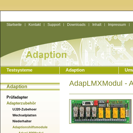
Startseite
|
Kontakt
|
Support
|
Downloads
|
Inhalt
|
Impressum
|
Testsysteme
Adaption
Umw
AdapLMXModul - Ad
Adaption
Prüfadapter
Adapterzubehör
UJ20-Zubehoer
Wechselplatten
Niederhalter
Adaptionshilfsmodule