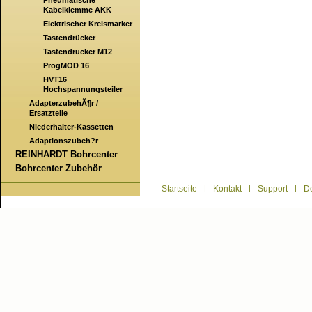
Pneumatische
Kabelklemme AKK
Elektrischer Kreismarker
Tastendrücker
Tastendrücker M12
ProgMOD 16
HVT16
Hochspannungsteiler
AdapterzubehÃ¶r /
Ersatzteile
Niederhalter-Kassetten
Adaptionszubeh?r
REINHARDT Bohrcenter
Bohrcenter Zubehör
Startseite
|
Kontakt
|
Support
|
D