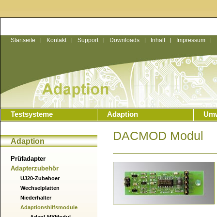
Startseite
|
Kontakt
|
Support
|
Downloads
|
Inhalt
|
Impressum
|
Testsysteme
Adaption
Umw
DACMOD Modul
Adaption
Prüfadapter
Adapterzubehör
UJ20-Zubehoer
Wechselplatten
Niederhalter
Adaptionshilfsmodule