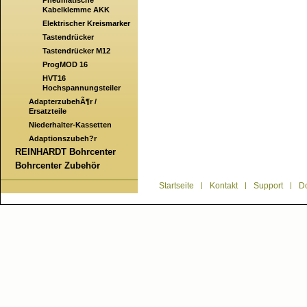
Pneumatische
Kabelklemme AKK
Elektrischer Kreismarker
Tastendrücker
Tastendrücker M12
ProgMOD 16
HVT16
Hochspannungsteiler
AdapterzubehÃ¶r /
Ersatzteile
Niederhalter-Kassetten
Adaptionszubeh?r
REINHARDT Bohrcenter
Bohrcenter Zubehör
Startseite
|
Kontakt
|
Support
|
D