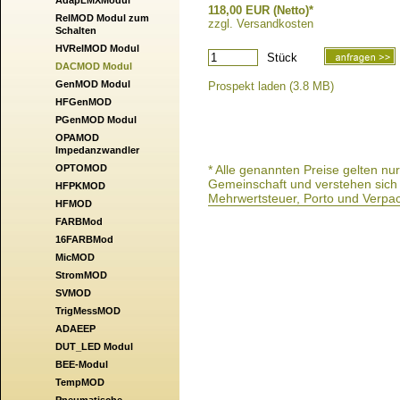
AdapLMXModul
118,00 EUR (Netto)*
RelMOD Modul zum
zzgl. Versandkosten
Schalten
HVRelMOD Modul
Stück
DACMOD Modul
GenMOD Modul
Prospekt laden (3.8 MB)
HFGenMOD
PGenMOD Modul
OPAMOD
Impedanzwandler
OPTOMOD
* Alle genannten Preise gelten n
Gemeinschaft und verstehen sich a
HFPKMOD
Mehrwertsteuer, Porto und Verpa
HFMOD
FARBMod
16FARBMod
MicMOD
StromMOD
SVMOD
TrigMessMOD
ADAEEP
DUT_LED Modul
BEE-Modul
TempMOD