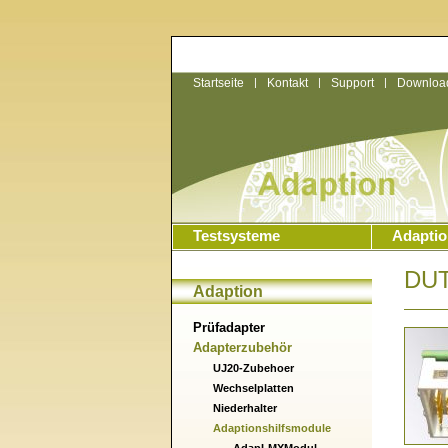
Startseite
|
Kontakt
|
Support
|
Downloa
Testsysteme
Adaptio
DUT
Adaption
Prüfadapter
Adapterzubehör
UJ20-Zubehoer
Wechselplatten
Niederhalter
Adaptionshilfsmodule