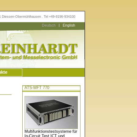
11 Diessen-Obermühlhausen . Tel +49-8196-934100
Deutsch
|
English
ukte
ATS-MFT 770
Multifunktionstestsysteme für
In-Circuit Test ICT und