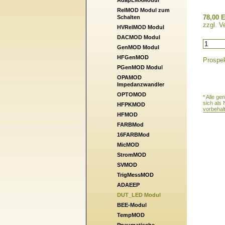
AdapLMXModul
RelMOD Modul zum
78,00 E
Schalten
zzgl. V
HVRelMOD Modul
DACMOD Modul
GenMOD Modul
HFGenMOD
Prospek
PGenMOD Modul
OPAMOD
Impedanzwandler
OPTOMOD
* Alle g
sich als
HFPKMOD
vorbehal
HFMOD
FARBMod
16FARBMod
MicMOD
StromMOD
SVMOD
TrigMessMOD
ADAEEP
DUT_LED Modul
BEE-Modul
TempMOD