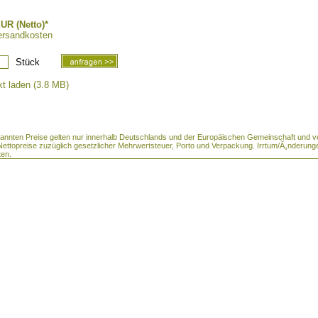
UR (Netto)*
ersandkosten
Stück
t laden (3.8 MB)
enannten Preise gelten nur innerhalb Deutschlands und der Europäischen Gemeinschaft und v
 Nettopreise zuzüglich gesetzlicher Mehrwertsteuer, Porto und Verpackung. Irrtum/Ã„nderung
ten.